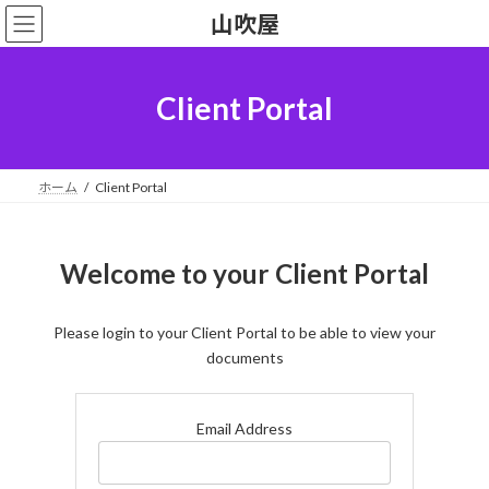
コ
ナ
山吹屋
ン
ビ
テ
ゲ
ン
ー
ツ
シ
Client Portal
へ
ョ
ス
ン
キ
に
ッ
移
ホーム
Client Portal
プ
動
Welcome to your Client Portal
Please login to your Client Portal to be able to view your
documents
Email Address