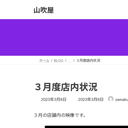
コ
ナ
山吹屋
ン
ビ
テ
ゲ
ン
ー
ツ
シ
へ
ョ
ス
ン
キ
に
ッ
移
ホーム
BLOG
３月度店内状況
プ
動
３月度店内状況
最
2023年3月8日
2023年3月8日
yamabu
終
更
３月の店舗内の映像です。
新
日
時