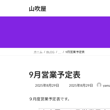
コ
ナ
山吹屋
ン
ビ
テ
ゲ
ン
ー
ツ
シ
へ
ョ
ス
ン
キ
に
ッ
移
ホーム
BLOG
9月営業予定表
プ
動
9月営業予定表
最
2025年8月29日
2025年8月29日
yama
終
更
９月度営業予定表です。
新
日
時